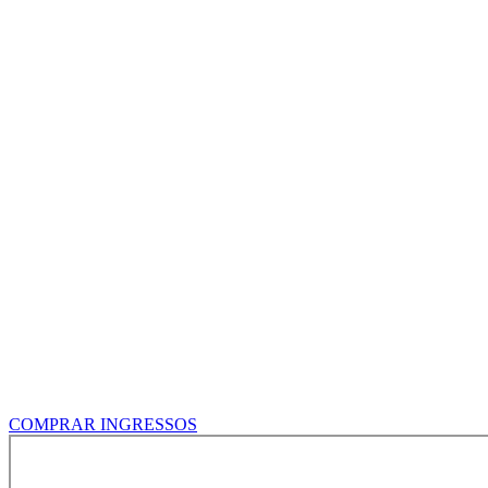
Acessibilidade:
Nossos espaços são acessíveis para cadeiras de rodas
COMPRAR INGRESSOS