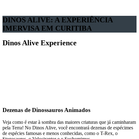
Todas as Idades
Experiência
Imersiva
DINOS ALIVE: A EXPERIÊNCIA
IMERVISA EM CURITIBA
Dinos Alive Experience
Dezenas de Dinossauros Animados
Veja como é estar à sombra das maiores criaturas que já caminharam
pela Terra! No Dinos Alive, você encontrará dezenas de espécimes
de espécies famosas e menos conhecidas, como o T-Rex, o
Stegosaurus, o Velociraptor e o Suchomimus.