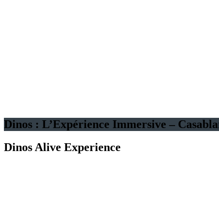
+40 Dinosaures Grandeur nature Animés
Pour les petits comme
Pour les grand
Expérience immersive
Dinos : L’Expérience Immersive – Casabl
Dinos Alive Experience