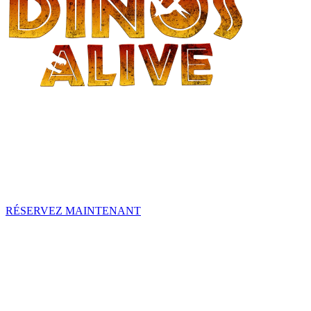
- CASABLANCA -
Une aventure en famille vous attend à Dinos Alive ! Explorez un mond
Réservez vos billets avant qu’ils ne disparaissent !
Les billets sont maintenant en vente !
RÉSERVEZ MAINTENANT
Une expérience originale de